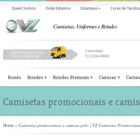
Quem Somos
Onde Estamos
Estampas
»
Cores de Tecidos
Camisetas, Uniformes e Brindes
Camisetas
ENTREGAMOS EM
31.3334-8898
TODO O BRASIL!
Bonés
Brindes
»
Brindes Premium
»
Camisas
»
Carnav
Camisetas promocionais e camis
Home
»
Camisetas promocionais e camisas polo | VZ Camisetas Promocionai