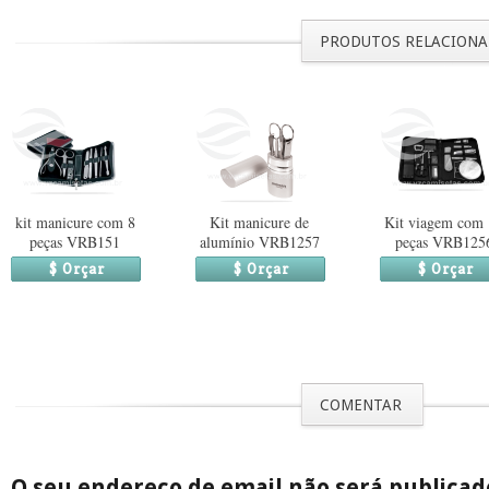
PRODUTOS RELACION
kit manicure com 8
Kit manicure de
Kit viagem com
peças VRB151
alumínio VRB1257
peças VRB125
$ Orçar
$ Orçar
$ Orçar
COMENTAR
O seu endereço de email não será publica