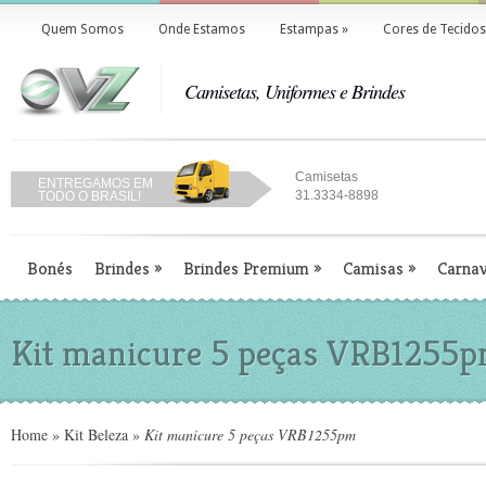
Quem Somos
Onde Estamos
Estampas
»
Cores de Tecidos
Camisetas, Uniformes e Brindes
Camisetas
ENTREGAMOS EM
31.3334-8898
TODO O BRASIL!
Bonés
Brindes
»
Brindes Premium
»
Camisas
»
Carnav
Kit manicure 5 peças VRB1255
Home
»
Kit Beleza
»
Kit manicure 5 peças VRB1255pm