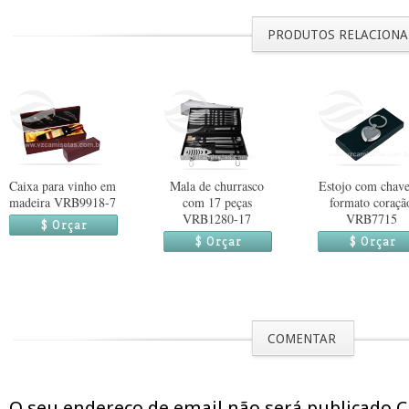
PRODUTOS RELACION
Caixa para vinho em
Mala de churrasco
Estojo com chave
madeira VRB9918-7
com 17 peças
formato coraçã
VRB1280-17
VRB7715
$ Orçar
$ Orçar
$ Orçar
COMENTAR
O seu endereço de email não será publicado 