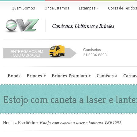
Quem Somos
Onde Estamos
Estampas
»
Cores de Tecidos
Camisetas, Uniformes e Brindes
Camisetas
ENTREGAMOS EM
31.3334-8898
TODO O BRASIL!
Bonés
Brindes
»
Brindes Premium
»
Camisas
»
Carnav
Estojo com caneta a laser e lan
Home
»
Escritório
»
Estojo com caneta a laser e lanterna VRB1292