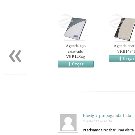
«
Agenda aço
Agenda cort
escovado
VRB1484
VRB1484g
$ Orçar
$ Orçar
Idesigtv propaganda Ltda
03/09/2012 at 16:16
Precisamos receber uma visita