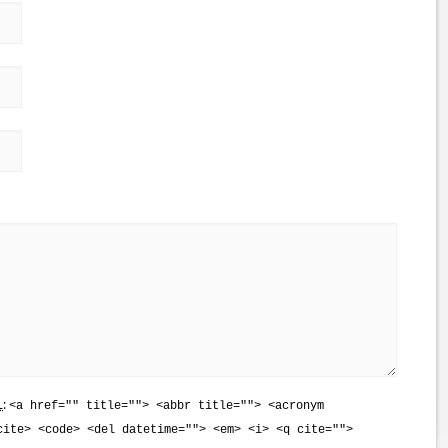
L
:
<a href="" title=""> <abbr title=""> <acronym
cite> <code> <del datetime=""> <em> <i> <q cite="">