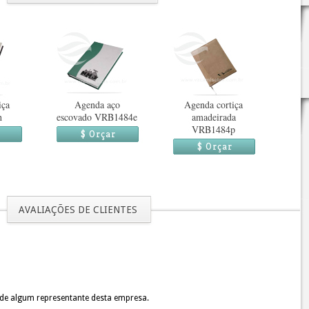
iça
Agenda aço
Agenda cortiça
h
escovado VRB1484e
amadeirada
VRB1484p
$ Orçar
$ Orçar
AVALIAÇÕES DE CLIENTES
 de algum representante desta empresa.