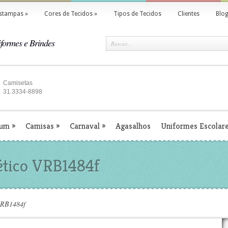
stampas
»
Cores de Tecidos
»
Tipos de Tecidos
Clientes
Blo
formes e Brindes
Camisetas
31.3334-8898
ium
»
Camisas
»
Carnaval
»
Agasalhos
Uniformes Escolar
ético VRB1484f
VRB1484f