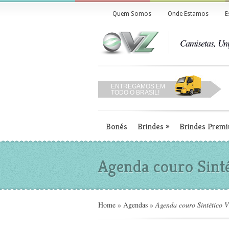
Quem Somos
Onde Estamos
E
Camisetas, Uni
ENTREGAMOS EM
TODO O BRASIL!
Bonés
Brindes
»
Brindes Prem
Agenda couro Sint
Home
»
Agendas
»
Agenda couro Sintético 