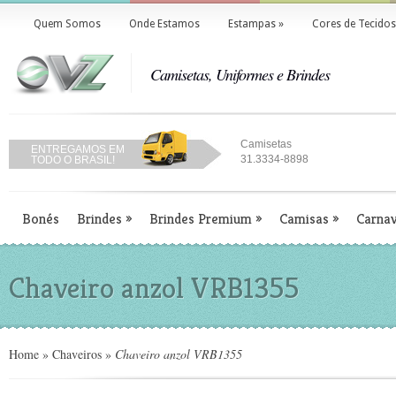
Quem Somos
Onde Estamos
Estampas
»
Cores de Tecidos
Camisetas, Uniformes e Brindes
Camisetas
ENTREGAMOS EM
31.3334-8898
TODO O BRASIL!
Bonés
Brindes
»
Brindes Premium
»
Camisas
»
Carnav
Chaveiro anzol VRB1355
Home
»
Chaveiros
»
Chaveiro anzol VRB1355