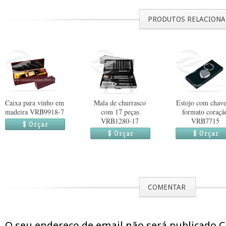
PRODUTOS RELACION
Caixa para vinho em
Mala de churrasco
Estojo com chave
madeira VRB9918-7
com 17 peças
formato coraçã
VRB1280-17
VRB7715
$ Orçar
$ Orçar
$ Orçar
COMENTAR
O seu endereço de email não será publicado 