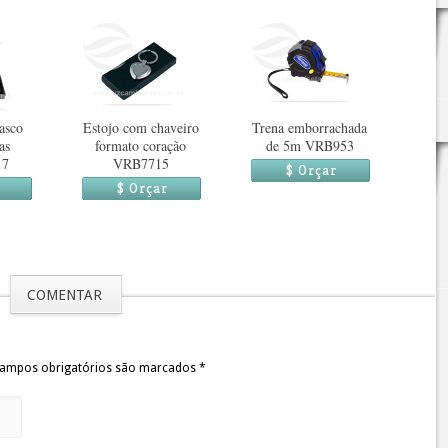
asco
Estojo com chaveiro
Trena emborrachada
as
formato coração
de 5m VRB953
17
VRB7715
$ Orçar
$ Orçar
COMENTAR
 Campos obrigatórios são marcados
*