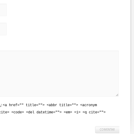
L
:
<a href="" title=""> <abbr title=""> <acronym
cite> <code> <del datetime=""> <em> <i> <q cite="">