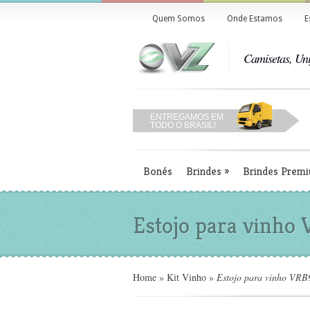
Quem Somos
Onde Estamos
E
Camisetas, Uni
ENTREGAMOS EM
TODO O BRASIL!
Bonés
Brindes
»
Brindes Prem
Estojo para vinho
Home
»
Kit Vinho
»
Estojo para vinho VRB