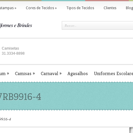
stampas
»
Cores de Tecidos
»
Tipos de Tecidos
Clientes
Blo
formes e Brindes
Camisetas
31.3334-8898
ium
»
Camisas
»
Carnaval
»
Agasalhos
Uniformes Escolar
 VRB9916-4
9916-4