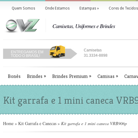
Quem Somos
Onde Estamos
Estampas
»
Cores de Tecidos
Camisetas, Uniformes e Brindes
Camisetas
ENTREGAMOS EM
31.3334-8898
TODO O BRASIL!
Bonés
Brindes
»
Brindes Premium
»
Camisas
»
Carnav
Kit garrafa e 1 mini caneca VR
Home
»
Kit Garrafa e Canecas
»
Kit garrafa e 1 mini caneca VRB906p