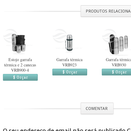
PRODUTOS RELACION
Estojo garrafa
Garrafa térmica
Garrafa térmic
térmica e 2 canecas
VRB923
VRB930
VRB900-4
$ Orçar
$ Orçar
$ Orçar
COMENTAR
O seu endereço de email não será publicado 