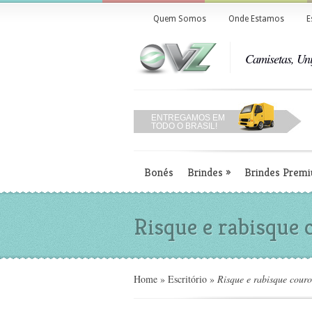
Quem Somos
Onde Estamos
E
Camisetas, Uni
ENTREGAMOS EM
TODO O BRASIL!
Bonés
Brindes
»
Brindes Prem
Risque e rabisque 
Home
»
Escritório
»
Risque e rabisque cour