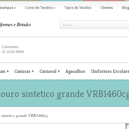
stampas
»
Cores de Tecidos
»
Tipos de Tecidos
Clientes
Blo
formes e Brindes
Camisetas
31.3334-8898
ium
»
Camisas
»
Carnaval
»
Agasalhos
Uniformes Escolar
couro sintetico grande VRB1460c
o sintetico grande VRB1460cg