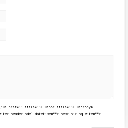
L
:
<a href="" title=""> <abbr title=""> <acronym
cite> <code> <del datetime=""> <em> <i> <q cite="">