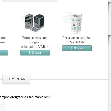
 com
Porta canetas com
Porta caneta simples
ouro
relógio e
VRB1456
calculadora VRB14
$ Orçar
$ Orçar
COMENTAR
 Campos obrigatórios são marcados
*