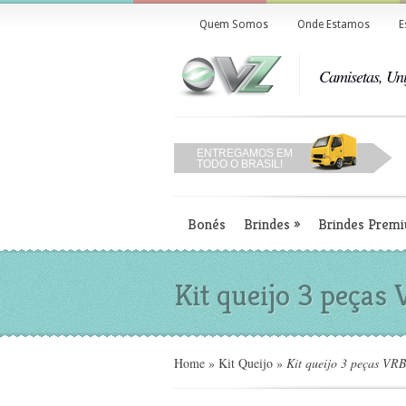
Quem Somos
Onde Estamos
E
Camisetas, Uni
ENTREGAMOS EM
TODO O BRASIL!
Bonés
Brindes
»
Brindes Prem
Kit queijo 3 peças
Home
»
Kit Queijo
»
Kit queijo 3 peças VR