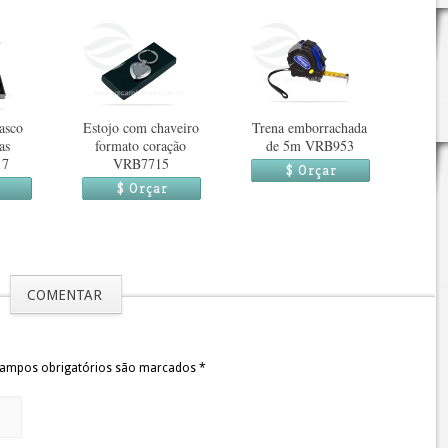
asco
Estojo com chaveiro
Trena emborrachada
as
formato coração
de 5m VRB953
17
VRB7715
$ Orçar
$ Orçar
COMENTAR
 Campos obrigatórios são marcados
*