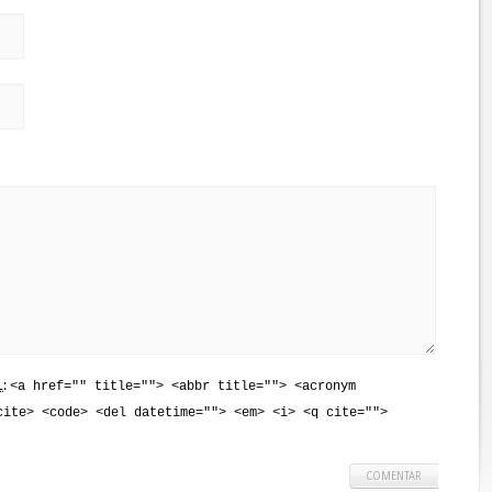
L
:
<a href="" title=""> <abbr title=""> <acronym
cite> <code> <del datetime=""> <em> <i> <q cite="">