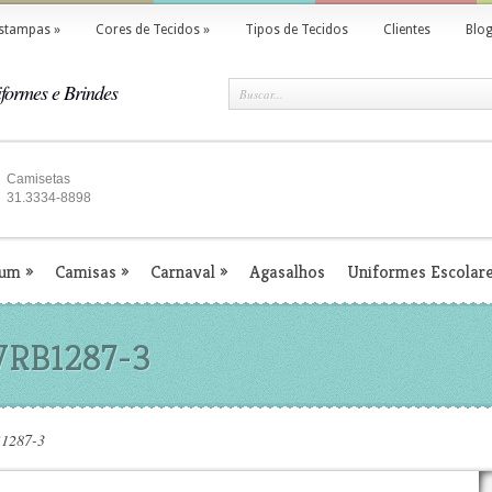
stampas
»
Cores de Tecidos
»
Tipos de Tecidos
Clientes
Blo
formes e Brindes
Camisetas
31.3334-8898
ium
»
Camisas
»
Carnaval
»
Agasalhos
Uniformes Escolar
 VRB1287-3
B1287-3