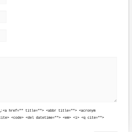
L
:
<a href="" title=""> <abbr title=""> <acronym
cite> <code> <del datetime=""> <em> <i> <q cite="">