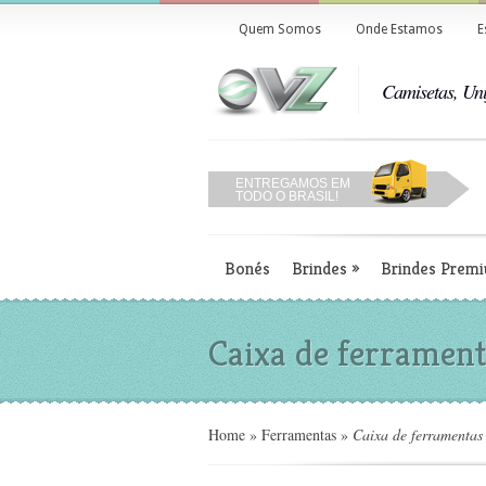
Quem Somos
Onde Estamos
E
Camisetas, Uni
ENTREGAMOS EM
TODO O BRASIL!
Bonés
Brindes
»
Brindes Prem
Caixa de ferramen
Home
»
Ferramentas
»
Caixa de ferramenta