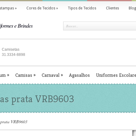
stampas
»
Cores de Tecidos
»
Tipos de Tecidos
Clientes
Blo
formes e Brindes
Camisetas
31.3334-8898
ium
»
Camisas
»
Carnaval
»
Agasalhos
Uniformes Escolar
tas prata VRB9603
s prata VRB9603