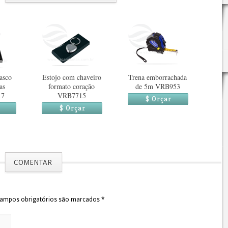
asco
Estojo com chaveiro
Trena emborrachada
as
formato coração
de 5m VRB953
17
VRB7715
$ Orçar
$ Orçar
COMENTAR
 Campos obrigatórios são marcados
*