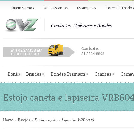
Quem Somos
Onde Estamos
Estampas
»
Cores de Tecidos
Camisetas, Uniformes e Brindes
Camisetas
ENTREGAMOS EM
31.3334-8898
TODO O BRASIL!
Bonés
Brindes
»
Brindes Premium
»
Camisas
»
Carnav
Estojo caneta e lapiseira VRB60
Home
»
Estojos
»
Estojo caneta e lapiseira VRB6040