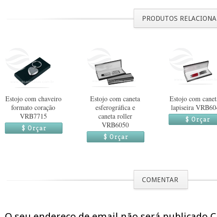
PRODUTOS RELACION
Estojo com chaveiro
Estojo com caneta
Estojo com canet
formato coração
esferográfica e
lapiseira VRB60
VRB7715
caneta roller
$ Orçar
VRB6050
$ Orçar
$ Orçar
COMENTAR
O seu endereço de email não será publicado 