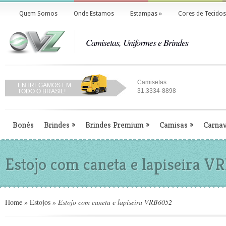
Quem Somos
Onde Estamos
Estampas
»
Cores de Tecidos
Camisetas, Uniformes e Brindes
Camisetas
ENTREGAMOS EM
31.3334-8898
TODO O BRASIL!
Bonés
Brindes
»
Brindes Premium
»
Camisas
»
Carnav
Estojo com caneta e lapiseira 
Home
»
Estojos
»
Estojo com caneta e lapiseira VRB6052