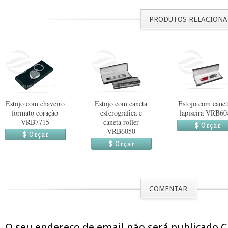
PRODUTOS RELACION
Estojo com chaveiro
Estojo com caneta
Estojo com canet
formato coração
esferográfica e
lapiseira VRB60
VRB7715
caneta roller
$ Orçar
VRB6050
$ Orçar
$ Orçar
COMENTAR
O seu endereço de email não será publicado 