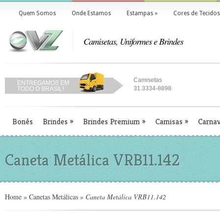
Quem Somos
Onde Estamos
Estampas
»
Cores de Tecidos
Camisetas, Uniformes e Brindes
Camisetas
ENTREGAMOS EM
31.3334-8898
TODO O BRASIL!
Bonés
Brindes
»
Brindes Premium
»
Camisas
»
Carnav
Caneta Metálica VRB11.142
Home
»
Canetas Metálicas
»
Caneta Metálica VRB11.142