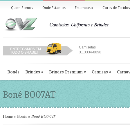
Quem Somos
Onde Estamos
Estampas
»
Cores de Tecidos
Camisetas, Uniformes e Brindes
Camisetas
ENTREGAMOS EM
31.3334-8898
TODO O BRASIL!
Bonés
Brindes
»
Brindes Premium
»
Camisas
»
Carnav
Boné BO07AT
Home
»
Bonés
»
Boné BO07AT