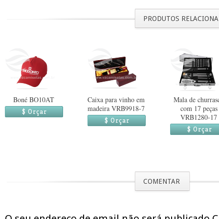
PRODUTOS RELACION
Boné BO10AT
Caixa para vinho em
Mala de churras
madeira VRB9918-7
com 17 peças
$ Orçar
VRB1280-17
$ Orçar
$ Orçar
COMENTAR
O seu endereço de email não será publicado 