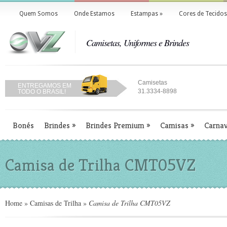
Quem Somos
Onde Estamos
Estampas
»
Cores de Tecidos
Camisetas, Uniformes e Brindes
Camisetas
ENTREGAMOS EM
31.3334-8898
TODO O BRASIL!
Bonés
Brindes
»
Brindes Premium
»
Camisas
»
Carnav
Camisa de Trilha CMT05VZ
Home
»
Camisas de Trilha
»
Camisa de Trilha CMT05VZ