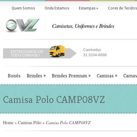
Quem Somos
Onde Estamos
Estampas
»
Cores de Tecidos
Camisetas, Uniformes e Brindes
Camisetas
ENTREGAMOS EM
31.3334-8898
TODO O BRASIL!
Bonés
Brindes
»
Brindes Premium
»
Camisas
»
Carnav
Camisa Polo CAMP08VZ
Home
»
Camisas Pólo
»
Camisa Polo CAMP08VZ