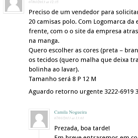
07/01/2013 at 12:35
Preciso de um vendedor para solicit
20 camisas polo. Com Logomarca da 
frente, com o o site da empresa atras
na manga.
Quero escolher as cores (preta – bra
os tecidos (quero malha que deixa tr
bolinha ao lavar).
Tamanho será 8 P 12 M
Aguardo retorno urgente 3222-6919 
Camila Nogueira
07/01/2013 at 13:01
Prezada, boa tarde!
Em breve entraremos em co