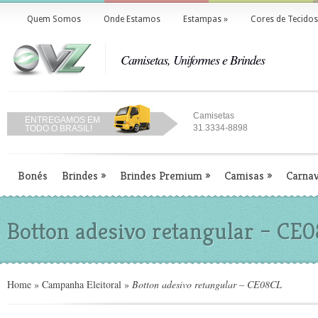
Quem Somos
Onde Estamos
Estampas
»
Cores de Tecidos
Camisetas, Uniformes e Brindes
Camisetas
ENTREGAMOS EM
31.3334-8898
TODO O BRASIL!
Bonés
Brindes
»
Brindes Premium
»
Camisas
»
Carnav
Botton adesivo retangular – CE
Home
»
Campanha Eleitoral
»
Botton adesivo retangular – CE08CL