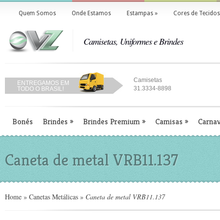
Quem Somos
Onde Estamos
Estampas
»
Cores de Tecidos
Camisetas, Uniformes e Brindes
Camisetas
ENTREGAMOS EM
31.3334-8898
TODO O BRASIL!
Bonés
Brindes
»
Brindes Premium
»
Camisas
»
Carnav
Caneta de metal VRB11.137
Home
»
Canetas Metálicas
»
Caneta de metal VRB11.137