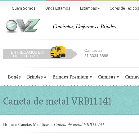
Quem Somos
Onde Estamos
Estampas
»
Cores de Tecidos
Camisetas, Uniformes e Brindes
Camisetas
ENTREGAMOS EM
31.3334-8898
TODO O BRASIL!
Bonés
Brindes
»
Brindes Premium
»
Camisas
»
Carnav
Caneta de metal VRB11.141
Home
»
Canetas Metálicas
»
Caneta de metal VRB11.141