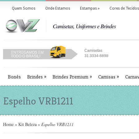
Quem Somos
Onde Estamos
Estampas
»
Cores de Tecidos
Camisetas, Uniformes e Brindes
Camisetas
ENTREGAMOS EM
31.3334-8898
TODO O BRASIL!
Bonés
Brindes
»
Brindes Premium
»
Camisas
»
Carnav
Espelho VRB1211
Home
»
Kit Beleza
»
Espelho VRB1211