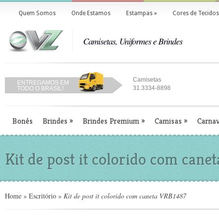
Quem Somos
Onde Estamos
Estampas
»
Cores de Tecidos
Camisetas, Uniformes e Brindes
Camisetas
ENTREGAMOS EM
31.3334-8898
TODO O BRASIL!
Bonés
Brindes
»
Brindes Premium
»
Camisas
»
Carnav
Kit de post it colorido com can
Home
»
Escritório
»
Kit de post it colorido com caneta VRB1487