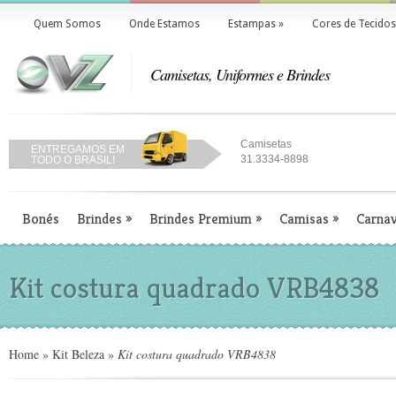
Quem Somos
Onde Estamos
Estampas
»
Cores de Tecidos
Camisetas, Uniformes e Brindes
Camisetas
ENTREGAMOS EM
31.3334-8898
TODO O BRASIL!
Bonés
Brindes
»
Brindes Premium
»
Camisas
»
Carnav
Kit costura quadrado VRB4838
Home
»
Kit Beleza
»
Kit costura quadrado VRB4838