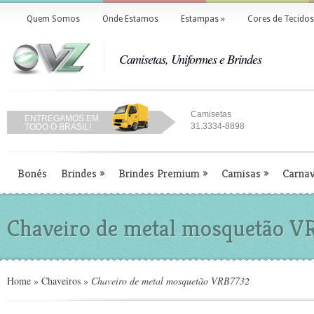
Quem Somos
Onde Estamos
Estampas
»
Cores de Tecidos
Camisetas, Uniformes e Brindes
Camisetas
ENTREGAMOS EM
31.3334-8898
TODO O BRASIL!
Bonés
Brindes
»
Brindes Premium
»
Camisas
»
Carnav
Chaveiro de metal mosquetão V
Home
»
Chaveiros
»
Chaveiro de metal mosquetão VRB7732