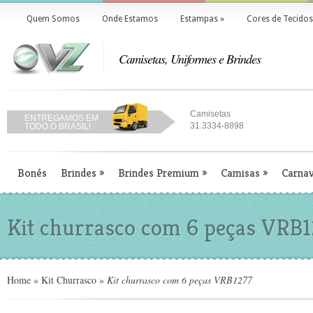
Quem Somos
Onde Estamos
Estampas
»
Cores de Tecidos
Camisetas, Uniformes e Brindes
Camisetas
ENTREGAMOS EM
31.3334-8898
TODO O BRASIL!
Bonés
Brindes
»
Brindes Premium
»
Camisas
»
Carnav
Kit churrasco com 6 peças VRB
Home
»
Kit Churrasco
»
Kit churrasco com 6 peças VRB1277