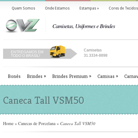
Quem Somos
Onde Estamos
Estampas
»
Cores de Tecidos
Camisetas, Uniformes e Brindes
Camisetas
ENTREGAMOS EM
31.3334-8898
TODO O BRASIL!
Bonés
Brindes
»
Brindes Premium
»
Camisas
»
Carnav
Caneca Tall VSM50
Home
»
Canecas de Porcelana
»
Caneca Tall VSM50