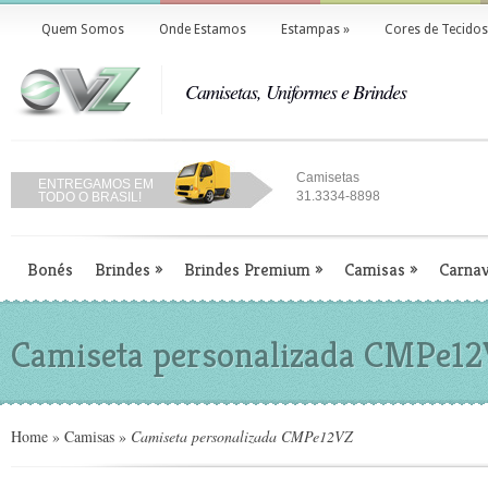
Quem Somos
Onde Estamos
Estampas
»
Cores de Tecidos
Camisetas, Uniformes e Brindes
Camisetas
ENTREGAMOS EM
31.3334-8898
TODO O BRASIL!
Bonés
Brindes
»
Brindes Premium
»
Camisas
»
Carnav
Camiseta personalizada CMPe1
Home
»
Camisas
»
Camiseta personalizada CMPe12VZ