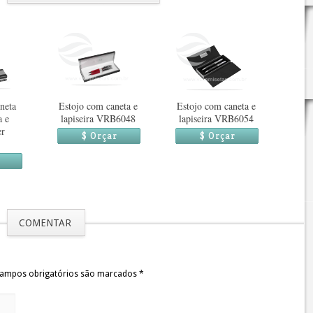
neta
Estojo com caneta e
Estojo com caneta e
a e
lapiseira VRB6048
lapiseira VRB6054
er
$ Orçar
$ Orçar
COMENTAR
 Campos obrigatórios são marcados
*