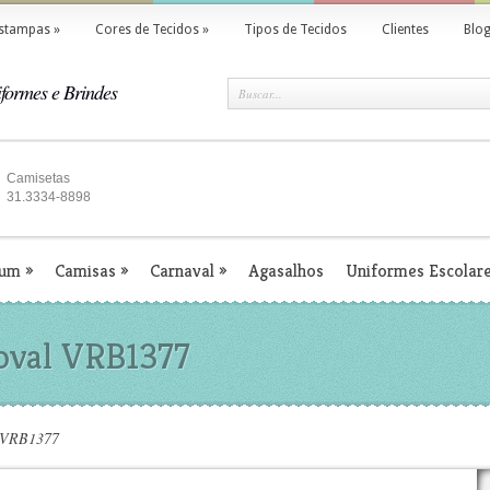
stampas
»
Cores de Tecidos
»
Tipos de Tecidos
Clientes
Blo
formes e Brindes
Camisetas
31.3334-8898
ium
»
Camisas
»
Carnaval
»
Agasalhos
Uniformes Escolar
 oval VRB1377
l VRB1377