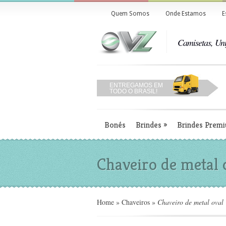
Quem Somos
Onde Estamos
E
Camisetas, Uni
ENTREGAMOS EM
TODO O BRASIL!
Bonés
Brindes
»
Brindes Prem
Chaveiro de metal
Home
»
Chaveiros
»
Chaveiro de metal ova