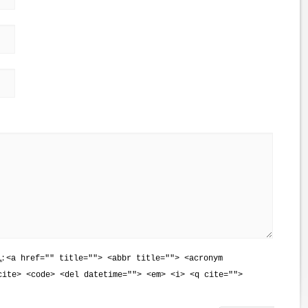
L
:
<a href="" title=""> <abbr title=""> <acronym
cite> <code> <del datetime=""> <em> <i> <q cite="">