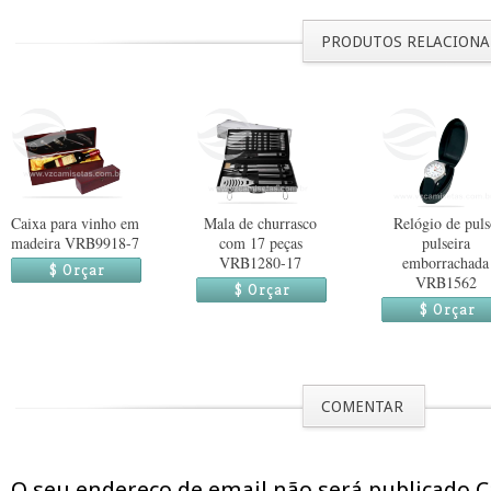
PRODUTOS RELACION
Caixa para vinho em
Mala de churrasco
Relógio de pul
madeira VRB9918-7
com 17 peças
pulseira
VRB1280-17
emborrachada
$ Orçar
VRB1562
$ Orçar
$ Orçar
COMENTAR
O seu endereço de email não será publicado 