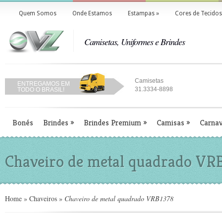
Quem Somos
Onde Estamos
Estampas
»
Cores de Tecidos
Camisetas, Uniformes e Brindes
Camisetas
ENTREGAMOS EM
31.3334-8898
TODO O BRASIL!
Bonés
Brindes
»
Brindes Premium
»
Camisas
»
Carnav
Chaveiro de metal quadrado VR
Home
»
Chaveiros
»
Chaveiro de metal quadrado VRB1378