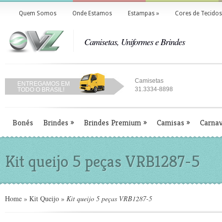
Quem Somos
Onde Estamos
Estampas
»
Cores de Tecidos
Camisetas, Uniformes e Brindes
Camisetas
ENTREGAMOS EM
31.3334-8898
TODO O BRASIL!
Bonés
Brindes
»
Brindes Premium
»
Camisas
»
Carnav
Kit queijo 5 peças VRB1287-5
Home
»
Kit Queijo
»
Kit queijo 5 peças VRB1287-5