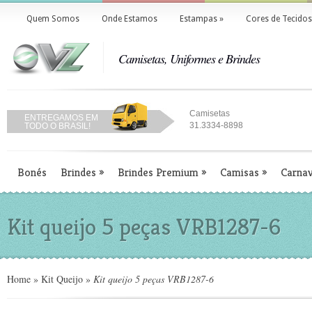
Quem Somos
Onde Estamos
Estampas
»
Cores de Tecidos
Camisetas, Uniformes e Brindes
Camisetas
ENTREGAMOS EM
31.3334-8898
TODO O BRASIL!
Bonés
Brindes
»
Brindes Premium
»
Camisas
»
Carnav
Kit queijo 5 peças VRB1287-6
Home
»
Kit Queijo
»
Kit queijo 5 peças VRB1287-6