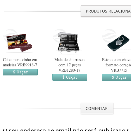
PRODUTOS RELACION
Caixa para vinho em
Mala de churrasco
Estojo com chave
madeira VRB9918-7
com 17 peças
formato coraçã
VRB1280-17
VRB7715
$ Orçar
$ Orçar
$ Orçar
COMENTAR
O seu endereço de email não será publicado 