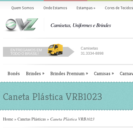
Quem Somos
Onde Estamos
Estampas
»
Cores de Tecidos
Camisetas, Uniformes e Brindes
Camisetas
ENTREGAMOS EM
31.3334-8898
TODO O BRASIL!
Bonés
Brindes
»
Brindes Premium
»
Camisas
»
Carnav
Caneta Plástica VRB1023
Home
»
Canetas Plásticas
»
Caneta Plástica VRB1023