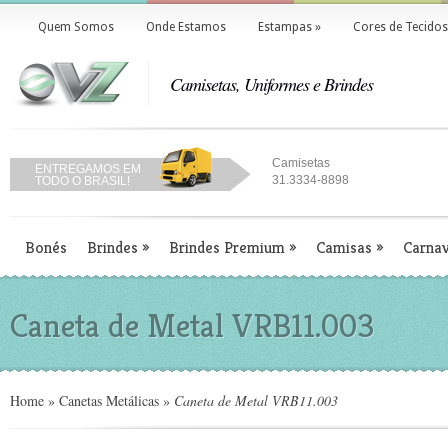
Quem Somos
Onde Estamos
Estampas
»
Cores de Tecidos
Camisetas, Uniformes e Brindes
Camisetas
ENTREGAMOS EM
31.3334-8898
TODO O BRASIL!
Bonés
Brindes
»
Brindes Premium
»
Camisas
»
Carnav
Caneta de Metal VRB11.003
Home
»
Canetas Metálicas
»
Caneta de Metal VRB11.003